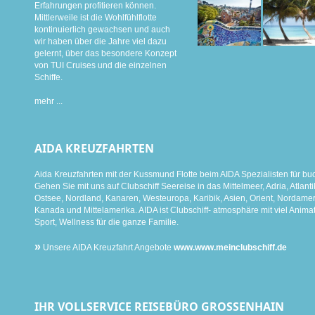
Erfahrungen profitieren können.
Mittlerweile ist die Wohlfühlflotte
kontinuierlich gewachsen und auch
wir haben über die Jahre viel dazu
gelernt, über das besondere Konzept
von TUI Cruises und die einzelnen
Schiffe.
mehr ...
AIDA KREUZFAHRTEN
Aida Kreuzfahrten mit der Kussmund Flotte beim AIDA Spezialisten für bu
Gehen Sie mit uns auf Clubschiff Seereise in das Mittelmeer, Adria, Atlanti
Ostsee, Nordland, Kanaren, Westeuropa, Karibik, Asien, Orient, Nordamer
Kanada und Mittelamerika. AIDA ist Clubschiff- atmosphäre mit viel Animat
Sport, Wellness für die ganze Familie.
»
Unsere AIDA Kreuzfahrt Angebote
www.www.meinclubschiff.de
IHR VOLLSERVICE REISEBÜRO GROSSENHAIN