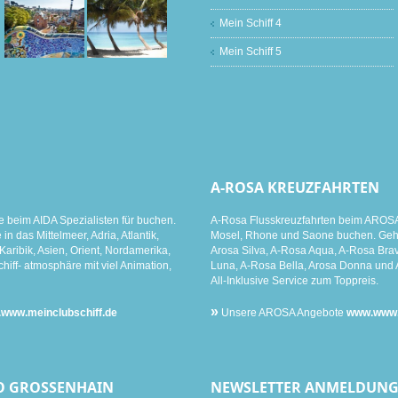
Mein Schiff 4
Mein Schiff 5
A-ROSA KREUZFAHRTEN
e beim AIDA Spezialisten für buchen.
A-Rosa Flusskreuzfahrten beim AROSA 
n das Mittelmeer, Adria, Atlantik,
Mosel, Rhone und Saone buchen. Gehen
aribik, Asien, Orient, Nordamerika,
Arosa Silva, A-Rosa Aqua, A-Rosa Brav
hiff- atmosphäre mit viel Animation,
Luna, A-Rosa Bella, Arosa Donna und 
All-Inklusive Service zum Toppreis.
»
www.meinclubschiff.de
Unsere AROSA Angebote
www.www.m
O GROSSENHAIN
NEWSLETTER ANMELDUN