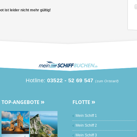
 ist leider nicht mehr gültig!
Hotline:
03522 - 52 69 547
(zum Ortstarif)
»
»
TOP-ANGEBOTE
FLOTTE
Mein Schiff 1
Mein Schiff 2
Mein Schiff 3