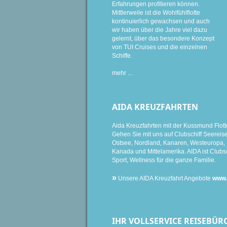
Erfahrungen profitieren können.
Mittlerweile ist die Wohlfühlflotte
kontinuierlich gewachsen und auch
wir haben über die Jahre viel dazu
gelernt, über das besondere Konzept
von TUI Cruises und die einzelnen
Schiffe.
mehr ...
AIDA KREUZFAHRTEN
Aida Kreuzfahrten mit der Kussmund Flott
Gehen Sie mit uns auf Clubschiff Seereise i
Ostsee, Nordland, Kanaren, Westeuropa, K
Kanada und Mittelamerika. AIDA ist Clubsc
Sport, Wellness für die ganze Familie.
»
Unsere AIDA Kreuzfahrt Angebote
www.
IHR VOLLSERVICE REISEBÜR