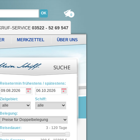
0
KRUF-SERVICE
03522 - 52 69 547
ER
MERKZETTEL
ÜBER UNS
SUCHE
Reisetermin frühestens / spätestens:
Zielgebiet:
Schiff:
Belegung:
Reisedauer:
3 - 120 Tage