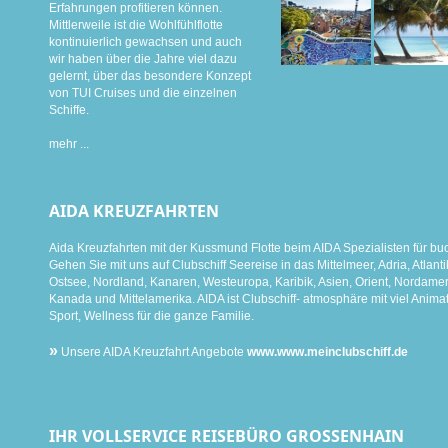
Erfahrungen profitieren können.
Mittlerweile ist die Wohlfühlflotte
kontinuierlich gewachsen und auch
wir haben über die Jahre viel dazu
gelernt, über das besondere Konzept
von TUI Cruises und die einzelnen
Schiffe.
mehr ...
AIDA KREUZFAHRTEN
Aida Kreuzfahrten mit der Kussmund Flotte beim AIDA Spezialisten für bu
Gehen Sie mit uns auf Clubschiff Seereise in das Mittelmeer, Adria, Atlanti
Ostsee, Nordland, Kanaren, Westeuropa, Karibik, Asien, Orient, Nordamer
Kanada und Mittelamerika. AIDA ist Clubschiff- atmosphäre mit viel Animat
Sport, Wellness für die ganze Familie.
»
Unsere AIDA Kreuzfahrt Angebote
www.www.meinclubschiff.de
IHR VOLLSERVICE REISEBÜRO GROSSENHAIN