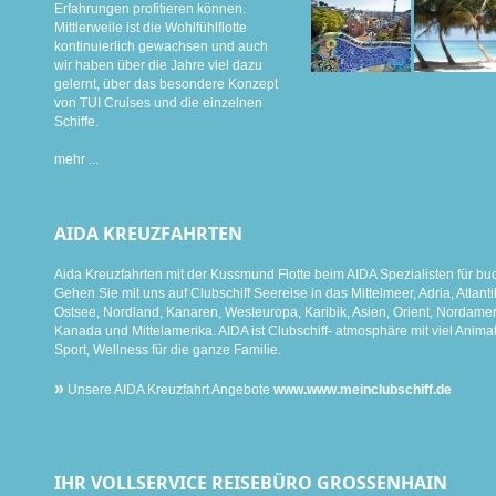
Erfahrungen profitieren können.
Mittlerweile ist die Wohlfühlflotte
kontinuierlich gewachsen und auch
wir haben über die Jahre viel dazu
gelernt, über das besondere Konzept
von TUI Cruises und die einzelnen
Schiffe.
mehr ...
AIDA KREUZFAHRTEN
Aida Kreuzfahrten mit der Kussmund Flotte beim AIDA Spezialisten für bu
Gehen Sie mit uns auf Clubschiff Seereise in das Mittelmeer, Adria, Atlanti
Ostsee, Nordland, Kanaren, Westeuropa, Karibik, Asien, Orient, Nordamer
Kanada und Mittelamerika. AIDA ist Clubschiff- atmosphäre mit viel Animat
Sport, Wellness für die ganze Familie.
»
Unsere AIDA Kreuzfahrt Angebote
www.www.meinclubschiff.de
IHR VOLLSERVICE REISEBÜRO GROSSENHAIN