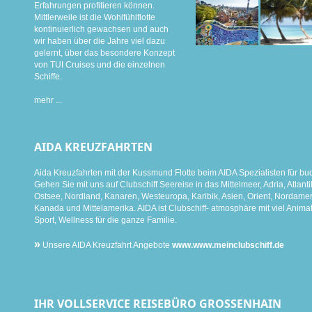
Erfahrungen profitieren können.
Mittlerweile ist die Wohlfühlflotte
kontinuierlich gewachsen und auch
wir haben über die Jahre viel dazu
gelernt, über das besondere Konzept
von TUI Cruises und die einzelnen
Schiffe.
mehr ...
AIDA KREUZFAHRTEN
Aida Kreuzfahrten mit der Kussmund Flotte beim AIDA Spezialisten für bu
Gehen Sie mit uns auf Clubschiff Seereise in das Mittelmeer, Adria, Atlanti
Ostsee, Nordland, Kanaren, Westeuropa, Karibik, Asien, Orient, Nordamer
Kanada und Mittelamerika. AIDA ist Clubschiff- atmosphäre mit viel Animat
Sport, Wellness für die ganze Familie.
»
Unsere AIDA Kreuzfahrt Angebote
www.www.meinclubschiff.de
IHR VOLLSERVICE REISEBÜRO GROSSENHAIN