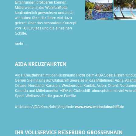
Erfahrungen profitieren können.
Mittlerweile ist die Wohlfühlflotte
kontinuierlich gewachsen und auch
wir haben über die Jahre viel dazu
gelernt, über das besondere Konzept
von TUI Cruises und die einzelnen
Schiffe.
mehr ...
AIDA KREUZFAHRTEN
Aida Kreuzfahrten mit der Kussmund Flotte beim AIDA Spezialisten für bu
Gehen Sie mit uns auf Clubschiff Seereise in das Mittelmeer, Adria, Atlanti
Ostsee, Nordland, Kanaren, Westeuropa, Karibik, Asien, Orient, Nordamer
Kanada und Mittelamerika. AIDA ist Clubschiff- atmosphäre mit viel Animat
Sport, Wellness für die ganze Familie.
»
Unsere AIDA Kreuzfahrt Angebote
www.www.meinclubschiff.de
IHR VOLLSERVICE REISEBÜRO GROSSENHAIN