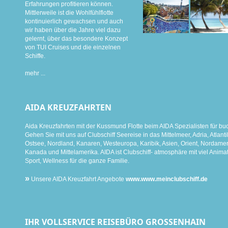
Erfahrungen profitieren können.
Mittlerweile ist die Wohlfühlflotte
kontinuierlich gewachsen und auch
wir haben über die Jahre viel dazu
gelernt, über das besondere Konzept
von TUI Cruises und die einzelnen
Schiffe.
mehr ...
AIDA KREUZFAHRTEN
Aida Kreuzfahrten mit der Kussmund Flotte beim AIDA Spezialisten für bu
Gehen Sie mit uns auf Clubschiff Seereise in das Mittelmeer, Adria, Atlanti
Ostsee, Nordland, Kanaren, Westeuropa, Karibik, Asien, Orient, Nordamer
Kanada und Mittelamerika. AIDA ist Clubschiff- atmosphäre mit viel Animat
Sport, Wellness für die ganze Familie.
»
Unsere AIDA Kreuzfahrt Angebote
www.www.meinclubschiff.de
IHR VOLLSERVICE REISEBÜRO GROSSENHAIN