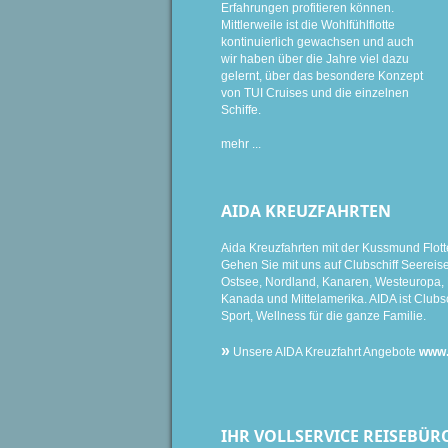
Erfahrungen profitieren können.
Mittlerweile ist die Wohlfühlflotte
kontinuierlich gewachsen und auch
wir haben über die Jahre viel dazu
gelernt, über das besondere Konzept
von TUI Cruises und die einzelnen
Schiffe.
mehr ...
AIDA KREUZFAHRTEN
Aida Kreuzfahrten mit der Kussmund Flott
Gehen Sie mit uns auf Clubschiff Seereise i
Ostsee, Nordland, Kanaren, Westeuropa, K
Kanada und Mittelamerika. AIDA ist Clubsc
Sport, Wellness für die ganze Familie.
»
Unsere AIDA Kreuzfahrt Angebote
www.
IHR VOLLSERVICE REISEBÜR