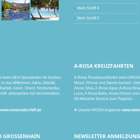
Mein Schiff 4
Mein Schiff 5
A-ROSA KREUZFAHRTEN
e beim AIDA Spezialisten für buchen.
A-Rosa Flusskreuzfahrten beim AROSA 
n das Mittelmeer, Adria, Atlantik,
Mosel, Rhone und Saone buchen. Gehen
aribik, Asien, Orient, Nordamerika,
Arosa Silva, A-Rosa Aqua, A-Rosa Brav
hiff- atmosphäre mit viel Animation,
Luna, A-Rosa Bella, Arosa Donna und 
All-Inklusive Service zum Toppreis.
»
www.meinclubschiff.de
Unsere AROSA Angebote
www.www.m
O GROSSENHAIN
NEWSLETTER ANMELDUN