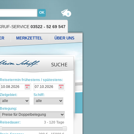
0
KRUF-SERVICE
03522 - 52 69 547
ER
MERKZETTEL
ÜBER UNS
SUCHE
Reisetermin frühestens / spätestens:
Zielgebiet:
Schiff:
Belegung:
Reisedauer:
3 - 120 Tage