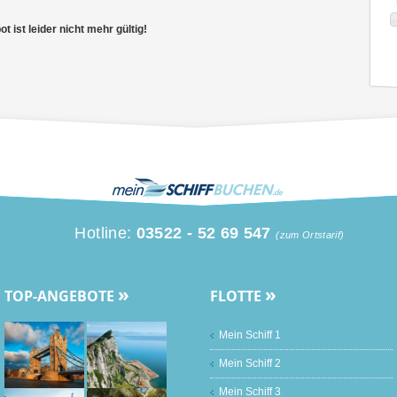
 ist leider nicht mehr gültig!
Hotline:
03522 - 52 69 547
(zum Ortstarif)
»
»
TOP-ANGEBOTE
FLOTTE
Mein Schiff 1
Mein Schiff 2
Mein Schiff 3