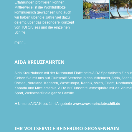
Erfahrungen profitieren können.
Mittlerweile ist die Wohlfühlflotte
kontinuierlich gewachsen und auch
wir haben über die Jahre viel dazu
gelernt, über das besondere Konzept
von TUI Cruises und die einzelnen
Schiffe.
mehr ...
AIDA KREUZFAHRTEN
Aida Kreuzfahrten mit der Kussmund Flotte beim AIDA Spezialisten für bu
Gehen Sie mit uns auf Clubschiff Seereise in das Mittelmeer, Adria, Atlanti
Ostsee, Nordland, Kanaren, Westeuropa, Karibik, Asien, Orient, Nordamer
Kanada und Mittelamerika. AIDA ist Clubschiff- atmosphäre mit viel Animat
Sport, Wellness für die ganze Familie.
»
Unsere AIDA Kreuzfahrt Angebote
www.www.meinclubschiff.de
IHR VOLLSERVICE REISEBÜRO GROSSENHAIN