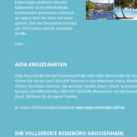
Erfahrungen profitieren können.
Mittlerweile ist die Wohlfühlflotte
kontinuierlich gewachsen und auch
wir haben über die Jahre viel dazu
gelernt, über das besondere Konzept
von TUI Cruises und die einzelnen
Schiffe.
mehr ...
AIDA KREUZFAHRTEN
Aida Kreuzfahrten mit der Kussmund Flotte beim AIDA Spezialisten für bu
Gehen Sie mit uns auf Clubschiff Seereise in das Mittelmeer, Adria, Atlanti
Ostsee, Nordland, Kanaren, Westeuropa, Karibik, Asien, Orient, Nordamer
Kanada und Mittelamerika. AIDA ist Clubschiff- atmosphäre mit viel Animat
Sport, Wellness für die ganze Familie.
»
Unsere AIDA Kreuzfahrt Angebote
www.www.meinclubschiff.de
IHR VOLLSERVICE REISEBÜRO GROSSENHAIN