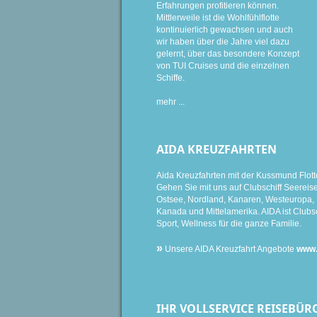
Erfahrungen profitieren können.
Mittlerweile ist die Wohlfühlflotte
kontinuierlich gewachsen und auch
wir haben über die Jahre viel dazu
gelernt, über das besondere Konzept
von TUI Cruises und die einzelnen
Schiffe.
mehr ...
AIDA KREUZFAHRTEN
Aida Kreuzfahrten mit der Kussmund Flott
Gehen Sie mit uns auf Clubschiff Seereise i
Ostsee, Nordland, Kanaren, Westeuropa, K
Kanada und Mittelamerika. AIDA ist Clubsc
Sport, Wellness für die ganze Familie.
»
Unsere AIDA Kreuzfahrt Angebote
www.
IHR VOLLSERVICE REISEBÜR