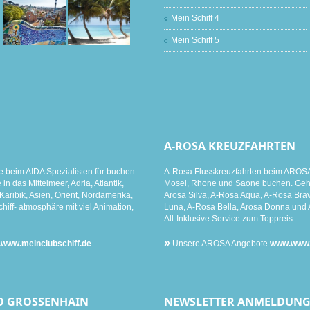
Mein Schiff 4
Mein Schiff 5
A-ROSA KREUZFAHRTEN
e beim AIDA Spezialisten für buchen.
A-Rosa Flusskreuzfahrten beim AROSA 
n das Mittelmeer, Adria, Atlantik,
Mosel, Rhone und Saone buchen. Gehen
aribik, Asien, Orient, Nordamerika,
Arosa Silva, A-Rosa Aqua, A-Rosa Brav
hiff- atmosphäre mit viel Animation,
Luna, A-Rosa Bella, Arosa Donna und 
All-Inklusive Service zum Toppreis.
»
www.meinclubschiff.de
Unsere AROSA Angebote
www.www.m
O GROSSENHAIN
NEWSLETTER ANMELDUN