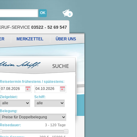
0
KRUF-SERVICE
03522 - 52 69 547
ER
MERKZETTEL
ÜBER UNS
SUCHE
Reisetermin frühestens / spätestens:
Zielgebiet:
Schiff:
Belegung:
Reisedauer:
3 - 120 Tage