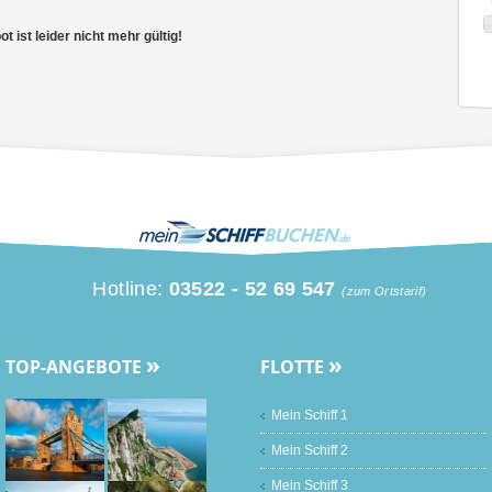
 ist leider nicht mehr gültig!
Hotline:
03522 - 52 69 547
(zum Ortstarif)
»
»
TOP-ANGEBOTE
FLOTTE
Mein Schiff 1
Mein Schiff 2
Mein Schiff 3