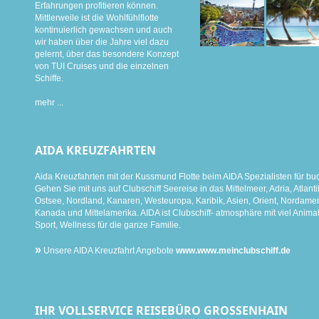
Erfahrungen profitieren können.
Mittlerweile ist die Wohlfühlflotte
kontinuierlich gewachsen und auch
wir haben über die Jahre viel dazu
gelernt, über das besondere Konzept
von TUI Cruises und die einzelnen
Schiffe.
mehr ...
AIDA KREUZFAHRTEN
Aida Kreuzfahrten mit der Kussmund Flotte beim AIDA Spezialisten für bu
Gehen Sie mit uns auf Clubschiff Seereise in das Mittelmeer, Adria, Atlanti
Ostsee, Nordland, Kanaren, Westeuropa, Karibik, Asien, Orient, Nordamer
Kanada und Mittelamerika. AIDA ist Clubschiff- atmosphäre mit viel Animat
Sport, Wellness für die ganze Familie.
»
Unsere AIDA Kreuzfahrt Angebote
www.www.meinclubschiff.de
IHR VOLLSERVICE REISEBÜRO GROSSENHAIN