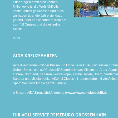
Erfahrungen profitieren können.
Mittlerweile ist die Wohlfühlflotte
kontinuierlich gewachsen und auch
wir haben über die Jahre viel dazu
gelernt, über das besondere Konzept
von TUI Cruises und die einzelnen
Schiffe.
mehr ...
AIDA KREUZFAHRTEN
Aida Kreuzfahrten mit der Kussmund Flotte beim AIDA Spezialisten für bu
Gehen Sie mit uns auf Clubschiff Seereise in das Mittelmeer, Adria, Atlanti
Ostsee, Nordland, Kanaren, Westeuropa, Karibik, Asien, Orient, Nordamer
Kanada und Mittelamerika. AIDA ist Clubschiff- atmosphäre mit viel Animat
Sport, Wellness für die ganze Familie.
»
Unsere AIDA Kreuzfahrt Angebote
www.www.meinclubschiff.de
IHR VOLLSERVICE REISEBÜRO GROSSENHAIN