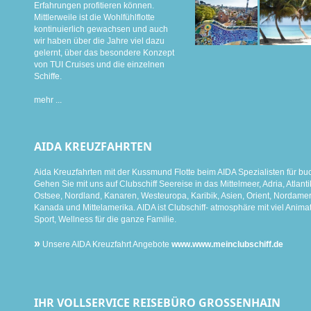
Erfahrungen profitieren können.
Mittlerweile ist die Wohlfühlflotte
kontinuierlich gewachsen und auch
wir haben über die Jahre viel dazu
gelernt, über das besondere Konzept
von TUI Cruises und die einzelnen
Schiffe.
mehr ...
AIDA KREUZFAHRTEN
Aida Kreuzfahrten mit der Kussmund Flotte beim AIDA Spezialisten für bu
Gehen Sie mit uns auf Clubschiff Seereise in das Mittelmeer, Adria, Atlanti
Ostsee, Nordland, Kanaren, Westeuropa, Karibik, Asien, Orient, Nordamer
Kanada und Mittelamerika. AIDA ist Clubschiff- atmosphäre mit viel Animat
Sport, Wellness für die ganze Familie.
»
Unsere AIDA Kreuzfahrt Angebote
www.www.meinclubschiff.de
IHR VOLLSERVICE REISEBÜRO GROSSENHAIN