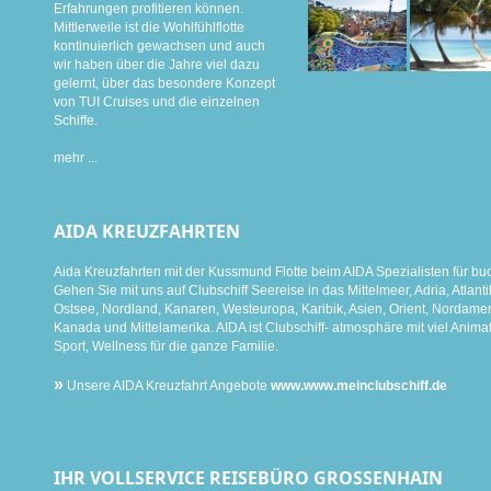
Erfahrungen profitieren können.
Mittlerweile ist die Wohlfühlflotte
kontinuierlich gewachsen und auch
wir haben über die Jahre viel dazu
gelernt, über das besondere Konzept
von TUI Cruises und die einzelnen
Schiffe.
mehr ...
AIDA KREUZFAHRTEN
Aida Kreuzfahrten mit der Kussmund Flotte beim AIDA Spezialisten für bu
Gehen Sie mit uns auf Clubschiff Seereise in das Mittelmeer, Adria, Atlanti
Ostsee, Nordland, Kanaren, Westeuropa, Karibik, Asien, Orient, Nordamer
Kanada und Mittelamerika. AIDA ist Clubschiff- atmosphäre mit viel Animat
Sport, Wellness für die ganze Familie.
»
Unsere AIDA Kreuzfahrt Angebote
www.www.meinclubschiff.de
IHR VOLLSERVICE REISEBÜRO GROSSENHAIN