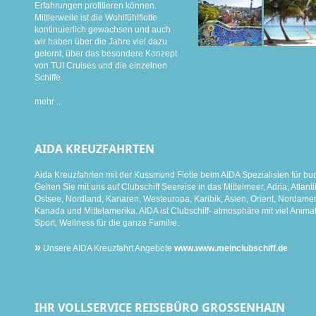
Erfahrungen profitieren können.
Mittlerweile ist die Wohlfühlflotte
kontinuierlich gewachsen und auch
wir haben über die Jahre viel dazu
gelernt, über das besondere Konzept
von TUI Cruises und die einzelnen
Schiffe.
mehr ...
AIDA KREUZFAHRTEN
Aida Kreuzfahrten mit der Kussmund Flotte beim AIDA Spezialisten für bu
Gehen Sie mit uns auf Clubschiff Seereise in das Mittelmeer, Adria, Atlanti
Ostsee, Nordland, Kanaren, Westeuropa, Karibik, Asien, Orient, Nordamer
Kanada und Mittelamerika. AIDA ist Clubschiff- atmosphäre mit viel Animat
Sport, Wellness für die ganze Familie.
»
Unsere AIDA Kreuzfahrt Angebote
www.www.meinclubschiff.de
IHR VOLLSERVICE REISEBÜRO GROSSENHAIN