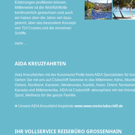
Erfahrungen profitieren können.
Mittlerweile ist die Wohlfühlflotte
kontinuierlich gewachsen und auch
wir haben über die Jahre viel dazu
gelernt, über das besondere Konzept
von TUI Cruises und die einzelnen
Schiffe.
mehr ...
AIDA KREUZFAHRTEN
Aida Kreuzfahrten mit der Kussmund Flotte beim AIDA Spezialisten für bu
Gehen Sie mit uns auf Clubschiff Seereise in das Mittelmeer, Adria, Atlanti
Ostsee, Nordland, Kanaren, Westeuropa, Karibik, Asien, Orient, Nordamer
Kanada und Mittelamerika. AIDA ist Clubschiff- atmosphäre mit viel Animat
Sport, Wellness für die ganze Familie.
»
Unsere AIDA Kreuzfahrt Angebote
www.www.meinclubschiff.de
IHR VOLLSERVICE REISEBÜRO GROSSENHAIN