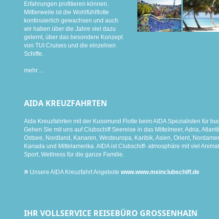
Erfahrungen profitieren können.
Mittlerweile ist die Wohlfühlflotte
kontinuierlich gewachsen und auch
wir haben über die Jahre viel dazu
gelernt, über das besondere Konzept
von TUI Cruises und die einzelnen
Schiffe.
mehr ...
AIDA KREUZFAHRTEN
Aida Kreuzfahrten mit der Kussmund Flotte beim AIDA Spezialisten für bu
Gehen Sie mit uns auf Clubschiff Seereise in das Mittelmeer, Adria, Atlanti
Ostsee, Nordland, Kanaren, Westeuropa, Karibik, Asien, Orient, Nordamer
Kanada und Mittelamerika. AIDA ist Clubschiff- atmosphäre mit viel Animat
Sport, Wellness für die ganze Familie.
»
Unsere AIDA Kreuzfahrt Angebote
www.www.meinclubschiff.de
IHR VOLLSERVICE REISEBÜRO GROSSENHAIN