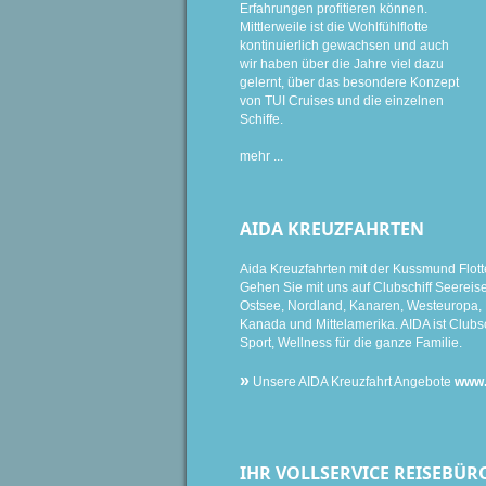
Erfahrungen profitieren können.
Mittlerweile ist die Wohlfühlflotte
kontinuierlich gewachsen und auch
wir haben über die Jahre viel dazu
gelernt, über das besondere Konzept
von TUI Cruises und die einzelnen
Schiffe.
mehr ...
AIDA KREUZFAHRTEN
Aida Kreuzfahrten mit der Kussmund Flott
Gehen Sie mit uns auf Clubschiff Seereise i
Ostsee, Nordland, Kanaren, Westeuropa, K
Kanada und Mittelamerika. AIDA ist Clubsc
Sport, Wellness für die ganze Familie.
»
Unsere AIDA Kreuzfahrt Angebote
www.
IHR VOLLSERVICE REISEBÜR