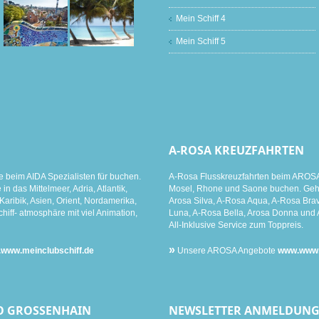
Mein Schiff 4
Mein Schiff 5
A-ROSA KREUZFAHRTEN
e beim AIDA Spezialisten für buchen.
A-Rosa Flusskreuzfahrten beim AROSA 
n das Mittelmeer, Adria, Atlantik,
Mosel, Rhone und Saone buchen. Gehen
aribik, Asien, Orient, Nordamerika,
Arosa Silva, A-Rosa Aqua, A-Rosa Brav
hiff- atmosphäre mit viel Animation,
Luna, A-Rosa Bella, Arosa Donna und 
All-Inklusive Service zum Toppreis.
»
www.meinclubschiff.de
Unsere AROSA Angebote
www.www.m
O GROSSENHAIN
NEWSLETTER ANMELDUN