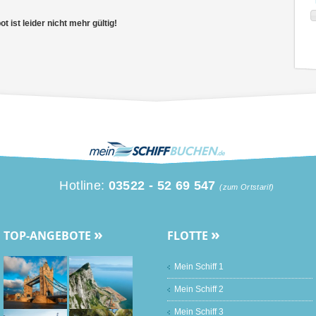
 ist leider nicht mehr gültig!
Hotline:
03522 - 52 69 547
(zum Ortstarif)
»
»
TOP-ANGEBOTE
FLOTTE
Mein Schiff 1
Mein Schiff 2
Mein Schiff 3