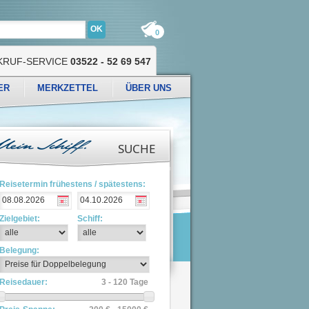
0
KRUF-SERVICE
03522 - 52 69 547
ER
MERKZETTEL
ÜBER UNS
SUCHE
Reisetermin frühestens / spätestens:
Zielgebiet:
Schiff:
Belegung:
Reisedauer:
3 - 120 Tage