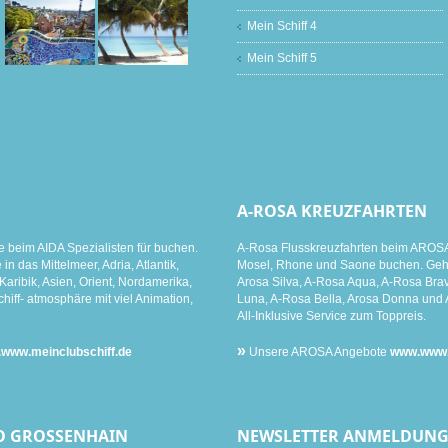
Mein Schiff 4
Mein Schiff 5
A-ROSA KREUZFAHRTEN
e beim AIDA Spezialisten für buchen.
A-Rosa Flusskreuzfahrten beim AROSA 
n das Mittelmeer, Adria, Atlantik,
Mosel, Rhone und Saone buchen. Gehen
aribik, Asien, Orient, Nordamerika,
Arosa Silva, A-Rosa Aqua, A-Rosa Brav
hiff- atmosphäre mit viel Animation,
Luna, A-Rosa Bella, Arosa Donna und 
All-Inklusive Service zum Toppreis.
»
www.meinclubschiff.de
Unsere AROSA Angebote
www.www.m
O GROSSENHAIN
NEWSLETTER ANMELDUN