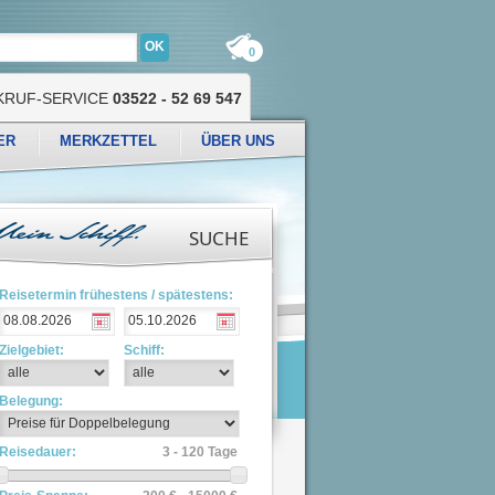
0
KRUF-SERVICE
03522 - 52 69 547
ER
MERKZETTEL
ÜBER UNS
SUCHE
Reisetermin frühestens / spätestens:
Zielgebiet:
Schiff:
Belegung:
Reisedauer:
3 - 120 Tage