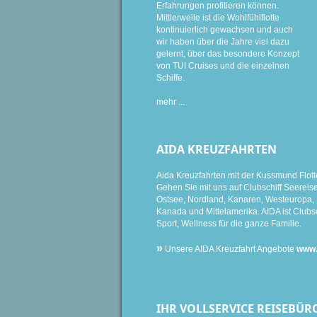
Erfahrungen profitieren können.
Mittlerweile ist die Wohlfühlflotte
kontinuierlich gewachsen und auch
wir haben über die Jahre viel dazu
gelernt, über das besondere Konzept
von TUI Cruises und die einzelnen
Schiffe.
mehr ...
AIDA KREUZFAHRTEN
Aida Kreuzfahrten mit der Kussmund Flott
Gehen Sie mit uns auf Clubschiff Seereise i
Ostsee, Nordland, Kanaren, Westeuropa, K
Kanada und Mittelamerika. AIDA ist Clubsc
Sport, Wellness für die ganze Familie.
»
Unsere AIDA Kreuzfahrt Angebote
www.
IHR VOLLSERVICE REISEBÜR