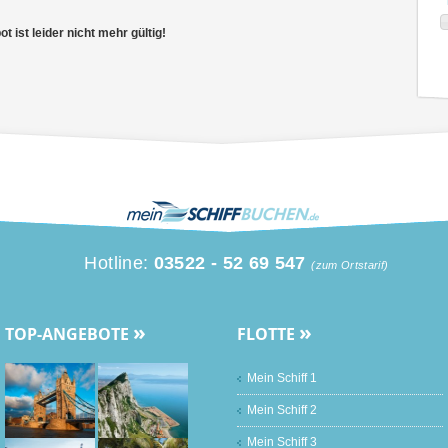
 ist leider nicht mehr gültig!
Hotline:
03522 - 52 69 547
(zum Ortstarif)
»
»
TOP-ANGEBOTE
FLOTTE
Mein Schiff 1
Mein Schiff 2
Mein Schiff 3