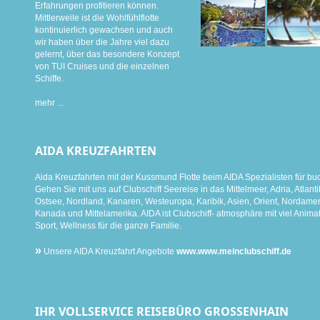
Erfahrungen profitieren können.
Mittlerweile ist die Wohlfühlflotte
kontinuierlich gewachsen und auch
wir haben über die Jahre viel dazu
gelernt, über das besondere Konzept
von TUI Cruises und die einzelnen
Schiffe.
mehr ...
AIDA KREUZFAHRTEN
Aida Kreuzfahrten mit der Kussmund Flotte beim AIDA Spezialisten für bu
Gehen Sie mit uns auf Clubschiff Seereise in das Mittelmeer, Adria, Atlanti
Ostsee, Nordland, Kanaren, Westeuropa, Karibik, Asien, Orient, Nordamer
Kanada und Mittelamerika. AIDA ist Clubschiff- atmosphäre mit viel Animat
Sport, Wellness für die ganze Familie.
»
Unsere AIDA Kreuzfahrt Angebote
www.www.meinclubschiff.de
IHR VOLLSERVICE REISEBÜRO GROSSENHAIN