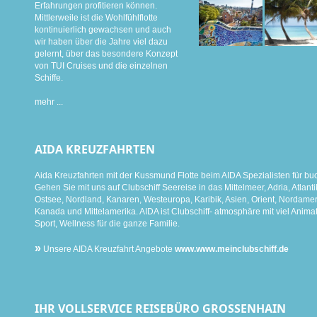
Erfahrungen profitieren können.
Mittlerweile ist die Wohlfühlflotte
kontinuierlich gewachsen und auch
wir haben über die Jahre viel dazu
gelernt, über das besondere Konzept
von TUI Cruises und die einzelnen
Schiffe.
mehr ...
AIDA KREUZFAHRTEN
Aida Kreuzfahrten mit der Kussmund Flotte beim AIDA Spezialisten für bu
Gehen Sie mit uns auf Clubschiff Seereise in das Mittelmeer, Adria, Atlanti
Ostsee, Nordland, Kanaren, Westeuropa, Karibik, Asien, Orient, Nordamer
Kanada und Mittelamerika. AIDA ist Clubschiff- atmosphäre mit viel Animat
Sport, Wellness für die ganze Familie.
»
Unsere AIDA Kreuzfahrt Angebote
www.www.meinclubschiff.de
IHR VOLLSERVICE REISEBÜRO GROSSENHAIN