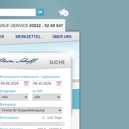
0
KRUF-SERVICE
03522 - 52 69 547
ER
MERKZETTEL
ÜBER UNS
SUCHE
Reisetermin frühestens / spätestens:
Zielgebiet:
Schiff:
Belegung:
Reisedauer:
3 - 120 Tage