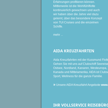
Erfahrungen profitieren können.
Mittlerweile ist die Wohlfühlflotte
kontinuierlich gewachsen und auch
wir haben über die Jahre viel dazu
gelernt, über das besondere Konzept
von TUI Cruises und die einzelnen
Schiffe.
mehr ...
AIDA KREUZFAHRTEN
Aida Kreuzfahrten mit der Kussmund Flott
Gehen Sie mit uns auf Clubschiff Seereise i
Ostsee, Nordland, Kanaren, Westeuropa, K
Kanada und Mittelamerika. AIDA ist Clubsc
Sport, Wellness für die ganze Familie.
»
Unsere AIDA Kreuzfahrt Angebote
www.
IHR VOLLSERVICE REISEBÜR