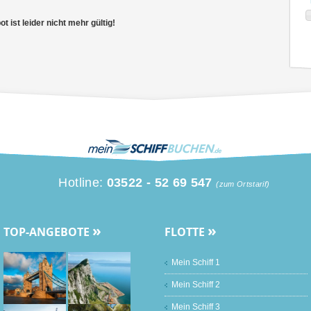
 ist leider nicht mehr gültig!
Hotline:
03522 - 52 69 547
(zum Ortstarif)
»
»
TOP-ANGEBOTE
FLOTTE
Mein Schiff 1
Mein Schiff 2
Mein Schiff 3