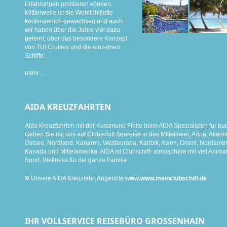
Erfahrungen profitieren können.
Mittlerweile ist die Wohlfühlflotte
kontinuierlich gewachsen und auch
wir haben über die Jahre viel dazu
gelernt, über das besondere Konzept
von TUI Cruises und die einzelnen
Schiffe.
mehr ...
AIDA KREUZFAHRTEN
Aida Kreuzfahrten mit der Kussmund Flotte beim AIDA Spezialisten für bu
Gehen Sie mit uns auf Clubschiff Seereise in das Mittelmeer, Adria, Atlanti
Ostsee, Nordland, Kanaren, Westeuropa, Karibik, Asien, Orient, Nordamer
Kanada und Mittelamerika. AIDA ist Clubschiff- atmosphäre mit viel Animat
Sport, Wellness für die ganze Familie.
»
Unsere AIDA Kreuzfahrt Angebote
www.www.meinclubschiff.de
IHR VOLLSERVICE REISEBÜRO GROSSENHAIN