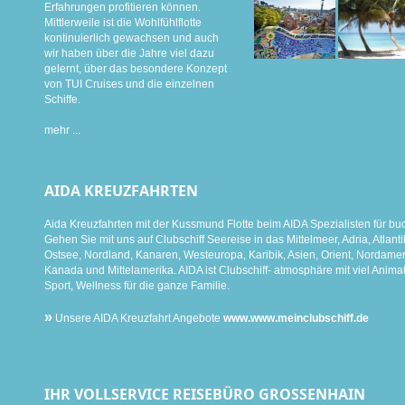
Erfahrungen profitieren können.
Mittlerweile ist die Wohlfühlflotte
kontinuierlich gewachsen und auch
wir haben über die Jahre viel dazu
gelernt, über das besondere Konzept
von TUI Cruises und die einzelnen
Schiffe.
mehr ...
AIDA KREUZFAHRTEN
Aida Kreuzfahrten mit der Kussmund Flotte beim AIDA Spezialisten für bu
Gehen Sie mit uns auf Clubschiff Seereise in das Mittelmeer, Adria, Atlanti
Ostsee, Nordland, Kanaren, Westeuropa, Karibik, Asien, Orient, Nordamer
Kanada und Mittelamerika. AIDA ist Clubschiff- atmosphäre mit viel Animat
Sport, Wellness für die ganze Familie.
»
Unsere AIDA Kreuzfahrt Angebote
www.www.meinclubschiff.de
IHR VOLLSERVICE REISEBÜRO GROSSENHAIN