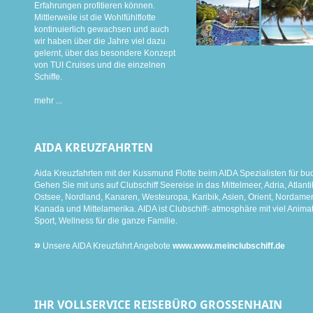
Erfahrungen profitieren können.
Mittlerweile ist die Wohlfühlflotte
kontinuierlich gewachsen und auch
wir haben über die Jahre viel dazu
gelernt, über das besondere Konzept
von TUI Cruises und die einzelnen
Schiffe.
mehr ...
AIDA KREUZFAHRTEN
Aida Kreuzfahrten mit der Kussmund Flotte beim AIDA Spezialisten für bu
Gehen Sie mit uns auf Clubschiff Seereise in das Mittelmeer, Adria, Atlanti
Ostsee, Nordland, Kanaren, Westeuropa, Karibik, Asien, Orient, Nordamer
Kanada und Mittelamerika. AIDA ist Clubschiff- atmosphäre mit viel Animat
Sport, Wellness für die ganze Familie.
»
Unsere AIDA Kreuzfahrt Angebote
www.www.meinclubschiff.de
IHR VOLLSERVICE REISEBÜRO GROSSENHAIN