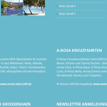
Mein Schiff 4
Mein Schiff 5
A-ROSA KREUZFAHRTEN
e beim AIDA Spezialisten für buchen.
A-Rosa Flusskreuzfahrten beim AROSA 
n das Mittelmeer, Adria, Atlantik,
Mosel, Rhone und Saone buchen. Gehen
aribik, Asien, Orient, Nordamerika,
Arosa Silva, A-Rosa Aqua, A-Rosa Brav
hiff- atmosphäre mit viel Animation,
Luna, A-Rosa Bella, Arosa Donna und 
All-Inklusive Service zum Toppreis.
»
www.meinclubschiff.de
Unsere AROSA Angebote
www.www.m
O GROSSENHAIN
NEWSLETTER ANMELDUN