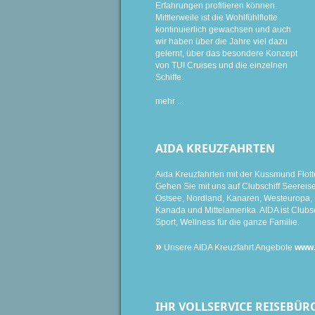
Erfahrungen profitieren können.
Mittlerweile ist die Wohlfühlflotte
kontinuierlich gewachsen und auch
wir haben über die Jahre viel dazu
gelernt, über das besondere Konzept
von TUI Cruises und die einzelnen
Schiffe.
mehr ...
AIDA KREUZFAHRTEN
Aida Kreuzfahrten mit der Kussmund Flott
Gehen Sie mit uns auf Clubschiff Seereise i
Ostsee, Nordland, Kanaren, Westeuropa, K
Kanada und Mittelamerika. AIDA ist Clubsc
Sport, Wellness für die ganze Familie.
»
Unsere AIDA Kreuzfahrt Angebote
www.
IHR VOLLSERVICE REISEBÜR