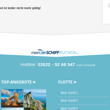
 ist leider nicht mehr gültig!
Hotline:
03522 - 52 69 547
(zum Ortstarif)
»
»
TOP-ANGEBOTE
FLOTTE
Mein Schiff 1
Mein Schiff 2
Mein Schiff 3