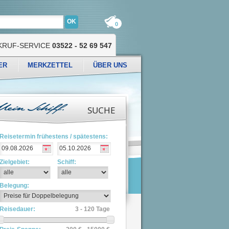
0
KRUF-SERVICE
03522 - 52 69 547
ER
MERKZETTEL
ÜBER UNS
SUCHE
Reisetermin frühestens / spätestens:
Zielgebiet:
Schiff:
Belegung:
Reisedauer:
3 - 120 Tage