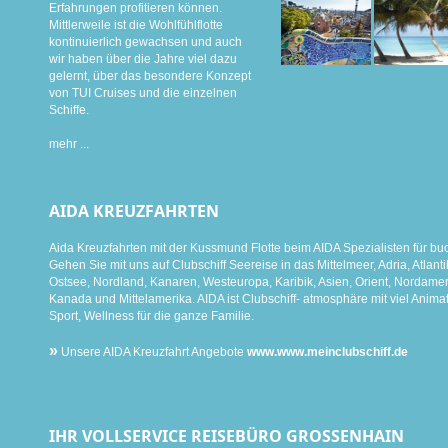
Erfahrungen profitieren können.
Mittlerweile ist die Wohlfühlflotte
kontinuierlich gewachsen und auch
wir haben über die Jahre viel dazu
gelernt, über das besondere Konzept
von TUI Cruises und die einzelnen
Schiffe.
mehr ...
AIDA KREUZFAHRTEN
Aida Kreuzfahrten mit der Kussmund Flotte beim AIDA Spezialisten für bu
Gehen Sie mit uns auf Clubschiff Seereise in das Mittelmeer, Adria, Atlanti
Ostsee, Nordland, Kanaren, Westeuropa, Karibik, Asien, Orient, Nordamer
Kanada und Mittelamerika. AIDA ist Clubschiff- atmosphäre mit viel Animat
Sport, Wellness für die ganze Familie.
»
Unsere AIDA Kreuzfahrt Angebote
www.www.meinclubschiff.de
IHR VOLLSERVICE REISEBÜRO GROSSENHAIN