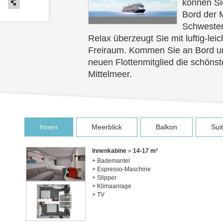
können S
Bord der M
Schwestern
Relax überzeugt Sie mit luftig-le
Freiraum. Kommen Sie an Bord u
neuen Flottenmitglied die schöns
Mittelmeer.
Innen
Meerblick
Balkon
Sui
Innenkabine
»
14-17 m²
+ Bademantel
+ Espresso-Maschine
+ Slipper
+ Klimaanlage
+ TV