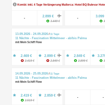
Kombi: inkl. 4 Tage Verlängerung Mallorca: Hotel BQ Bulevar Hote
2.899 €
3.099
-
-
3.449 €
3
13.09.2026 - 24.09.2026
/
11 Tage
11 Nächte - Faszination Mittelmeer - ab/bis Palma
mit Mein Schiff Flow
2.469 €
2.899 €
2.849 €
3.27
2.419 €
2.849 €
2.899 €
3
14.09.2026 - 25.09.2026
/
11 Tage
11 Nächte - Faszination Mittelmeer - ab/bis Palma
mit Mein Schiff Flow
2.419 €
2.859 €
-
-
2.519 €