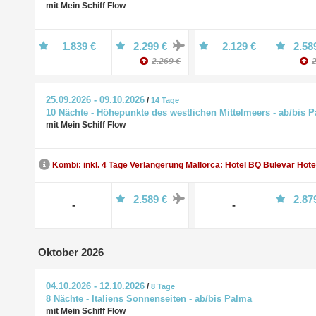
mit Mein Schiff Flow
1.839 €
2.299 €
2.129 €
2.58
2.269 €
2
25.09.2026 - 09.10.2026
/
14 Tage
10 Nächte - Höhepunkte des westlichen Mittelmeers - ab/bis 
mit Mein Schiff Flow
Kombi: inkl. 4 Tage Verlängerung Mallorca: Hotel BQ Bulevar Hote
2.589 €
2.87
-
-
Oktober 2026
04.10.2026 - 12.10.2026
/
8 Tage
8 Nächte - Italiens Sonnenseiten - ab/bis Palma
mit Mein Schiff Flow