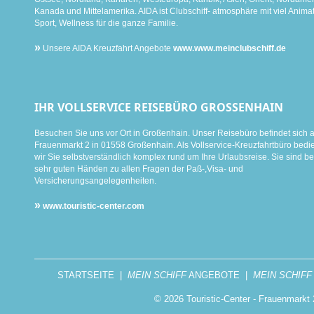
Kanada und Mittelamerika. AIDA ist Clubschiff- atmosphäre mit viel Animat
Sport, Wellness für die ganze Familie.
»
Unsere AIDA Kreuzfahrt Angebote
www.www.meinclubschiff.de
IHR VOLLSERVICE REISEBÜRO GROSSENHAIN
Besuchen Sie uns vor Ort in Großenhain. Unser Reisebüro befindet sich 
Frauenmarkt 2 in 01558 Großenhain. Als Vollservice-Kreuzfahrtbüro bed
wir Sie selbstverständlich komplex rund um Ihre Urlaubsreise. Sie sind be
sehr guten Händen zu allen Fragen der Paß-,Visa- und
Versicherungsangelegenheiten.
»
www.touristic-center.com
STARTSEITE
|
MEIN SCHIFF
ANGEBOTE
|
MEIN SCHIFF
© 2026 Touristic-Center - Frauenmark