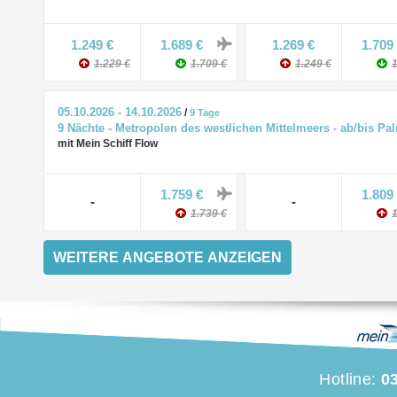
1.249 €
1.689 €
1.269 €
1.709
1.229 €
1.709 €
1.249 €
1
05.10.2026 - 14.10.2026
/
9 Tage
9 Nächte - Metropolen des westlichen Mittelmeers - ab/bis Pa
mit Mein Schiff Flow
1.759 €
1.809
-
-
1.739 €
1
Hotline:
03