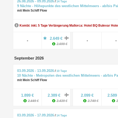
26.08.2026 - 09.09.2026
/
14 Tage
9 Nächte - Höhepunkte des westlichen Mittelmeers - ab/bis P
mit Mein Schiff Flow
Kombi: inkl. 5 Tage Verlängerung Mallorca: Hotel BQ Bulevar Hote
2.649 €
-
-
-
2.699 €
September 2026
03.09.2026 - 13.09.2026
/
10 Tage
10 Nächte - Metropolen des westlichen Mittelmeers - ab/bis P
mit Mein Schiff Flow
1.899 €
2.389 €
2.099 €
2.589
2.449 €
2.439 €
2.749 €
2
03.09.2026 - 17.09.2026
/
14 Tage