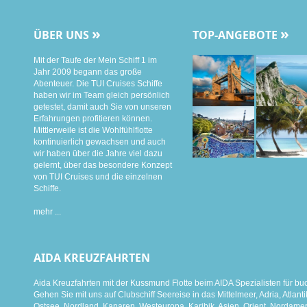
»
»
ÜBER UNS
TOP-ANGEBOTE
Mit der Taufe der Mein Schiff 1 im
Jahr 2009 begann das große
Abenteuer. Die TUI Cruises Schiffe
haben wir im Team gleich persönlich
getestet, damit auch Sie von unseren
Erfahrungen profitieren können.
Mittlerweile ist die Wohlfühlflotte
kontinuierlich gewachsen und auch
wir haben über die Jahre viel dazu
gelernt, über das besondere Konzept
von TUI Cruises und die einzelnen
Schiffe.
mehr ...
AIDA KREUZFAHRTEN
Aida Kreuzfahrten mit der Kussmund Flotte beim AIDA Spezialisten für bu
Gehen Sie mit uns auf Clubschiff Seereise in das Mittelmeer, Adria, Atlanti
Ostsee, Nordland, Kanaren, Westeuropa, Karibik, Asien, Orient, Nordamer