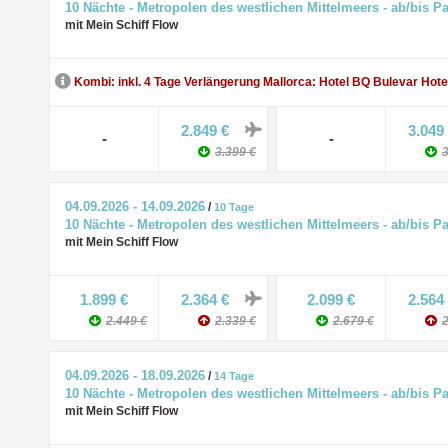
10 Nächte - Metropolen des westlichen Mittelmeers - ab/bis P
mit Mein Schiff Flow
Kombi: inkl. 4 Tage Verlängerung Mallorca: Hotel BQ Bulevar Hote
2.849 €
3.049
-
-
3.399 €
3
04.09.2026 - 14.09.2026
/
10 Tage
10 Nächte - Metropolen des westlichen Mittelmeers - ab/bis P
mit Mein Schiff Flow
1.899 €
2.364 €
2.099 €
2.564
2.449 €
2.339 €
2.679 €
2
04.09.2026 - 18.09.2026
/
14 Tage
10 Nächte - Metropolen des westlichen Mittelmeers - ab/bis P
mit Mein Schiff Flow