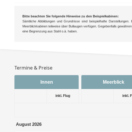
Bitte beachten Sie folgende Hinweise zu den Beispielkabinen:
Sämtliche Abbildungen und Grundrisse sind beispielhafte Darstellungen.
Meerblickkabinen teilweise über Bullaugen verfügen. Gegebenfalls gewähren
eine Begrenzung aus Stahl o.ä. haben.
Termine & Preise
Innen
Meerblick
inkl. Flug
inkl. 
August 2026