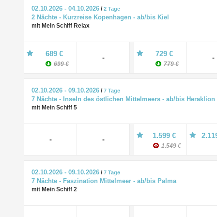
02.10.2026 - 04.10.2026
/
2 Tage
2 Nächte - Kurzreise Kopenhagen - ab/bis Kiel
mit Mein Schiff Relax
689 €
729 €
-
-
699 €
779 €
02.10.2026 - 09.10.2026
/
7 Tage
7 Nächte - Inseln des östlichen Mittelmeers - ab/bis Heraklion
mit Mein Schiff 5
1.599 €
2.11
-
-
1.549 €
02.10.2026 - 09.10.2026
/
7 Tage
7 Nächte - Faszination Mittelmeer - ab/bis Palma
mit Mein Schiff 2