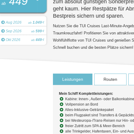
449
zum absolut günstigen Sonderprei
ab
geht kaum. Hier Restpätze für Ab
Bestpreis sichern und sparen.
Aug 2026
1.049
€
ab
Nutzen Sie die TUI Cruises Last-Minute-Angebo
Sep 2026
599
€
ab
Traumkreuzfahrt! Profitieren Sie von attraktiv
Okt 2026
449
€
ab
Wohlfühlflotte von TUI Cruises und genießen S
Schnell buchen und die besten Plätze sichern!
Leistungen
Routen
Mein Schiff Komplettleistungen:
Kabine: Innen-, Außen- oder Balkonkabin
Vollpension an Bord
Alles-Inklusive-Getränkepaket
beim Flugpaket sind Transfers & Gepäcktr
bei Westeuropa-/Trans-Reisen nur Hin- od
freier Zutritt zum SPA & Meer-Bereich
alle Trinkgelder, Hafentaxen, Ein- und Au