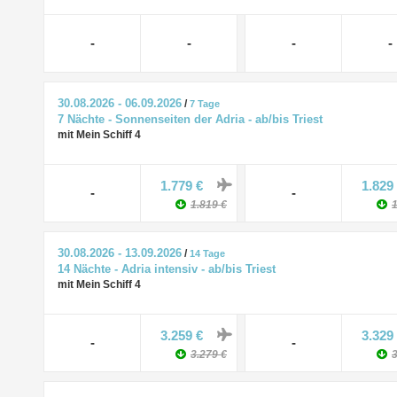
-
-
-
-
30.08.2026 - 06.09.2026
/
7 Tage
7 Nächte - Sonnenseiten der Adria - ab/bis Triest
mit Mein Schiff 4
1.779 €
1.829
-
-
1.819 €
1
30.08.2026 - 13.09.2026
/
14 Tage
14 Nächte - Adria intensiv - ab/bis Triest
mit Mein Schiff 4
3.259 €
3.329
-
-
3.279 €
3