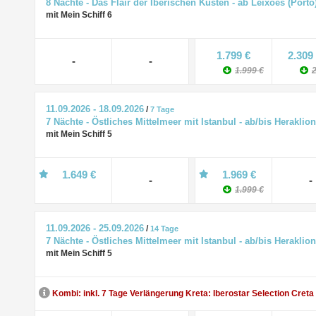
8 Nächte - Das Flair der Iberischen Küsten - ab Leixoes (Port
mit Mein Schiff 6
1.799 €
2.309
-
-
1.999 €
2
11.09.2026 - 18.09.2026
/
7 Tage
7 Nächte - Östliches Mittelmeer mit Istanbul - ab/bis Heraklion
mit Mein Schiff 5
1.649 €
1.969 €
-
-
1.999 €
11.09.2026 - 25.09.2026
/
14 Tage
7 Nächte - Östliches Mittelmeer mit Istanbul - ab/bis Heraklion
mit Mein Schiff 5
Kombi: inkl. 7 Tage Verlängerung Kreta: Iberostar Selection Creta