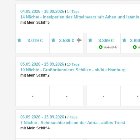
04.09.2026 - 18.09.2026
/
14 Tage
14 Nächte - Inselperlen des Mittelmeers mit Athen und Istanbu
mit Mein Schiff 5
3.019 €
3.539 €
3.369 €
3.88
3.439 €
3
05.09.2026 - 15.09.2026
/
10 Tage
10 Nächte - Großbritanniens Schätze - ab/bis Hamburg
mit Mein Schiff 2
-
-
-
-
06.09.2026 - 13.09.2026
/
7 Tage
7 Nächte - Sehnsuchtsziele an der Adria - ab/bis Triest
mit Mein Schiff 4