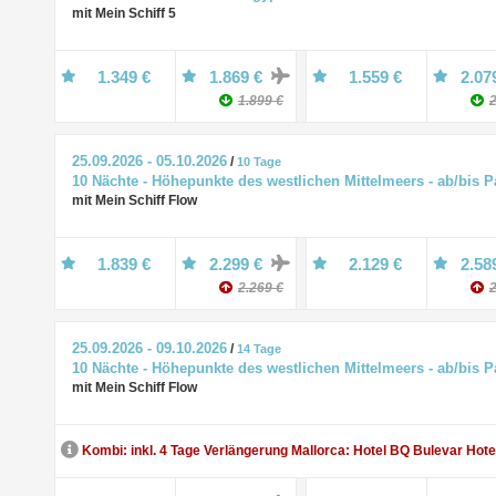
mit Mein Schiff 5
1.349 €
1.869 €
1.559 €
2.07
1.899 €
2
25.09.2026 - 05.10.2026
/
10 Tage
10 Nächte - Höhepunkte des westlichen Mittelmeers - ab/bis 
mit Mein Schiff Flow
1.839 €
2.299 €
2.129 €
2.58
2.269 €
2
25.09.2026 - 09.10.2026
/
14 Tage
10 Nächte - Höhepunkte des westlichen Mittelmeers - ab/bis 
mit Mein Schiff Flow
Kombi: inkl. 4 Tage Verlängerung Mallorca: Hotel BQ Bulevar Hote