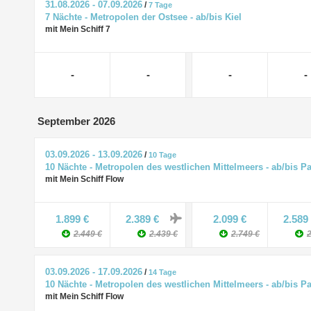
31.08.2026 - 07.09.2026
/
7 Tage
7 Nächte - Metropolen der Ostsee - ab/bis Kiel
mit Mein Schiff 7
-
-
-
-
September 2026
03.09.2026 - 13.09.2026
/
10 Tage
10 Nächte - Metropolen des westlichen Mittelmeers - ab/bis P
mit Mein Schiff Flow
1.899 €
2.389 €
2.099 €
2.589
2.449 €
2.439 €
2.749 €
2
03.09.2026 - 17.09.2026
/
14 Tage
10 Nächte - Metropolen des westlichen Mittelmeers - ab/bis P
mit Mein Schiff Flow