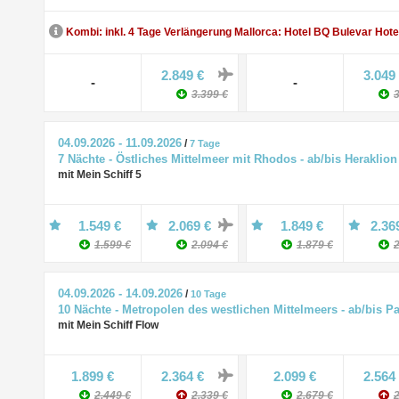
Kombi: inkl. 4 Tage Verlängerung Mallorca: Hotel BQ Bulevar Hote
2.849 €
3.049
-
-
3.399 €
3
04.09.2026 - 11.09.2026
/
7 Tage
7 Nächte - Östliches Mittelmeer mit Rhodos - ab/bis Heraklion
mit Mein Schiff 5
1.549 €
2.069 €
1.849 €
2.36
1.599 €
2.094 €
1.879 €
2
04.09.2026 - 14.09.2026
/
10 Tage
10 Nächte - Metropolen des westlichen Mittelmeers - ab/bis P
mit Mein Schiff Flow
1.899 €
2.364 €
2.099 €
2.564
2.449 €
2.339 €
2.679 €
2