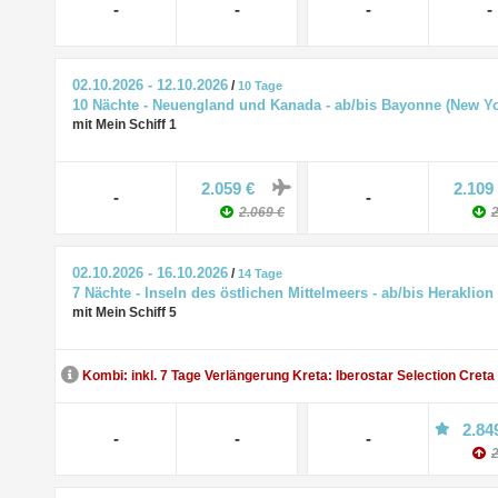
-
-
-
-
02.10.2026 - 12.10.2026
/
10 Tage
10 Nächte - Neuengland und Kanada - ab/bis Bayonne (New Yo
mit Mein Schiff 1
2.059 €
2.109
-
-
2.069 €
2
02.10.2026 - 16.10.2026
/
14 Tage
7 Nächte - Inseln des östlichen Mittelmeers - ab/bis Heraklion
mit Mein Schiff 5
Kombi: inkl. 7 Tage Verlängerung Kreta: Iberostar Selection Creta
2.84
-
-
-
2