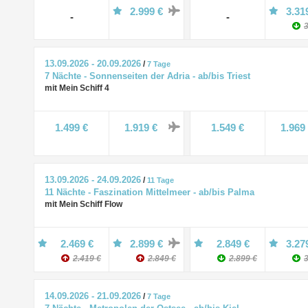
2.999 €
3.31
-
-
3
13.09.2026 - 20.09.2026
/
7 Tage
7 Nächte - Sonnenseiten der Adria - ab/bis Triest
mit Mein Schiff 4
1.499 €
1.919 €
1.549 €
1.969
13.09.2026 - 24.09.2026
/
11 Tage
11 Nächte - Faszination Mittelmeer - ab/bis Palma
mit Mein Schiff Flow
2.469 €
2.899 €
2.849 €
3.27
2.419 €
2.849 €
2.899 €
3
14.09.2026 - 21.09.2026
/
7 Tage