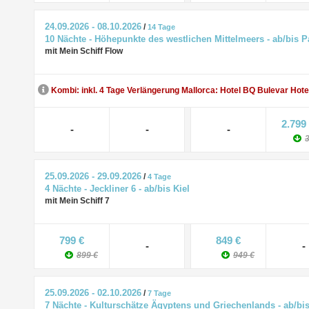
24.09.2026 - 08.10.2026
/
14 Tage
10 Nächte - Höhepunkte des westlichen Mittelmeers - ab/bis 
mit Mein Schiff Flow
Kombi: inkl. 4 Tage Verlängerung Mallorca: Hotel BQ Bulevar Hote
2.799
-
-
-
3
25.09.2026 - 29.09.2026
/
4 Tage
4 Nächte - Jeckliner 6 - ab/bis Kiel
mit Mein Schiff 7
799 €
849 €
-
-
899 €
949 €
25.09.2026 - 02.10.2026
/
7 Tage
7 Nächte - Kulturschätze Ägyptens und Griechenlands - ab/bi