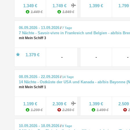
1.349 €
1.749 €
1.399 €
1.799
1.449 €
1.849 €
06.09.2026 - 13.09.2026
/
7 Tage
7 Nächte - Savoir-vivre in Frankreich und Belgien - ab/bis B
mit Mein Schiff 3
1.379 €
-
-
-
08.09.2026 - 22.09.2026
/
14 Tage
14 Nächte - Ostküste der USA und Kanada - ab/bis Bayonne (
mit Mein Schiff 1
1.199 €
2.309 €
1.399 €
2.509
1.299 €
2.259 €
1.499 €
2
10.09.2026 - 18.09.2026
/
8 Tage