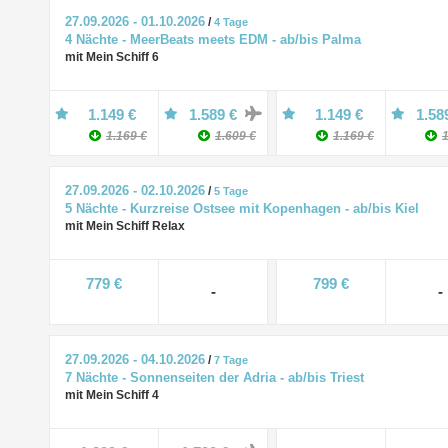
27.09.2026 - 01.10.2026
/
4 Tage
4 Nächte - MeerBeats meets EDM - ab/bis Palma
mit Mein Schiff 6
1.149 €
1.589 €
1.149 €
1.58
1.169 €
1.609 €
1.169 €
1
27.09.2026 - 02.10.2026
/
5 Tage
5 Nächte - Kurzreise Ostsee mit Kopenhagen - ab/bis Kiel
mit Mein Schiff Relax
779 €
799 €
-
-
27.09.2026 - 04.10.2026
/
7 Tage
7 Nächte - Sonnenseiten der Adria - ab/bis Triest
mit Mein Schiff 4