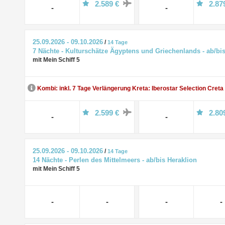
2.589 €
2.87
-
-
25.09.2026 - 09.10.2026
/
14 Tage
7 Nächte - Kulturschätze Ägyptens und Griechenlands - ab/bi
mit Mein Schiff 5
Kombi: inkl. 7 Tage Verlängerung Kreta: Iberostar Selection Creta
2.599 €
2.80
-
-
25.09.2026 - 09.10.2026
/
14 Tage
14 Nächte - Perlen des Mittelmeers - ab/bis Heraklion
mit Mein Schiff 5
-
-
-
-