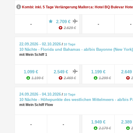
Kombi: inkl. 5 Tage Verlängerung Mallorca: Hotel BQ Bulevar Hote
2.709 €
-
-
-
2.629 €
22.09.2026 - 02.10.2026
/
10 Tage
10 Nächte - Florida und Bahamas - ab/bis Bayonne (New York)
mit Mein Schiff 1
1.099 €
2.549 €
1.199 €
2.649
1.199 €
2.469 €
1.299 €
2
24.09.2026 - 04.10.2026
/
10 Tage
10 Nächte - Höhepunkte des westlichen Mittelmeers - ab/bis 
mit Mein Schiff Flow
1.949 €
2.389
-
-
2.179 €
2