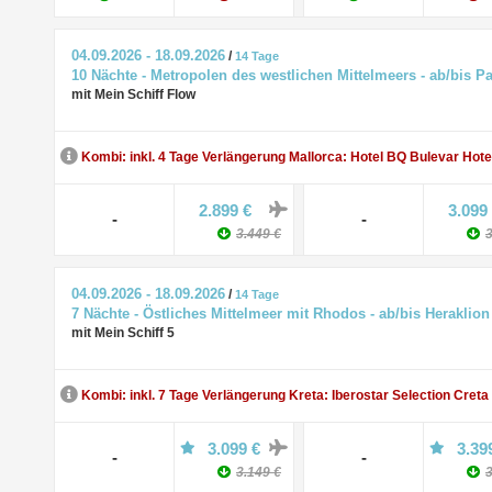
04.09.2026 - 18.09.2026
/
14 Tage
10 Nächte - Metropolen des westlichen Mittelmeers - ab/bis P
mit Mein Schiff Flow
Kombi: inkl. 4 Tage Verlängerung Mallorca: Hotel BQ Bulevar Hote
2.899 €
3.099
-
-
3.449 €
3
04.09.2026 - 18.09.2026
/
14 Tage
7 Nächte - Östliches Mittelmeer mit Rhodos - ab/bis Heraklion
mit Mein Schiff 5
Kombi: inkl. 7 Tage Verlängerung Kreta: Iberostar Selection Creta
3.099 €
3.39
-
-
3.149 €
3